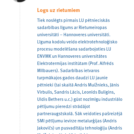
Logs uz rietumiem
Tiek noslēgts pirmais LU pētnieciskās
sadarbības līgums ar Rietumeiropas
universitāti – Hannoveres universitāti.
Līguma kodolu veido elektrotehnoloģisko
procesu modelēšana sadarbojoties LU
ENVMK un Hannoveres universitātes
Elektrotermijas institūtam (Prof. Alfrēds
Mīlbauers). Sadarbības ietvaros
turpmākajos gados daudzi LU jaunie
pētnieki (tai skaitā Andris Muižnieks, Jānis
Virbulis, Sandris Lācis, Leonīds Buligins,
Uldis Bethers u.c.) gūst nozīmīgu industriālo
pētījumu pieredzi strādājot
partneraugstskolā. Sāk veidoties pašreizējā
SMI pētījumu ievirze metalurģijas (Andris
Jakovičs) un pusvadītāju tehnoloģiju (Andris