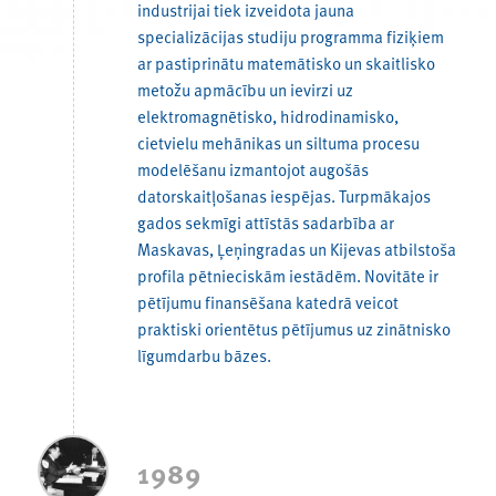
industrijai tiek izveidota jauna
specializācijas studiju programma fiziķiem
ar pastiprinātu matemātisko un skaitlisko
metožu apmācību un ievirzi uz
elektromagnētisko, hidrodinamisko,
cietvielu mehānikas un siltuma procesu
modelēšanu izmantojot augošās
datorskaitļošanas iespējas. Turpmākajos
gados sekmīgi attīstās sadarbība ar
Maskavas, Ļeņingradas un Kijevas atbilstoša
profila pētnieciskām iestādēm. Novitāte ir
pētījumu finansēšana katedrā veicot
praktiski orientētus pētījumus uz zinātnisko
līgumdarbu bāzes.
1989