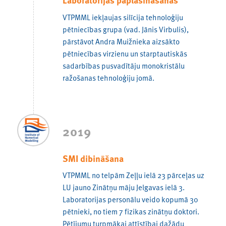
VTPMML iekļaujas silīcija tehnoloģiju
pētniecības grupa (vad. Jānis Virbulis),
pārstāvot Andra Muižnieka aizsākto
pētniecības virzienu un starptautiskās
sadarbības pusvadītāju monokristālu
ražošanas tehnoloģiju jomā.
2019
SMI dibināšana
VTPMML no telpām Zeļļu ielā 23 pārceļas uz
LU jauno Zinātņu māju Jelgavas ielā 3.
Laboratorijas personālu veido kopumā 30
pētnieki, no tiem 7 fizikas zinātņu doktori.
Pētījumu turpmākai attīstībai dažādu