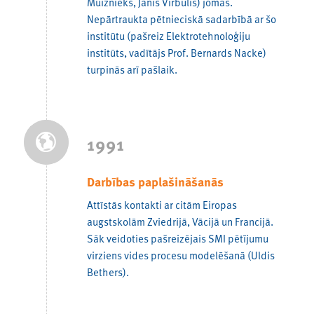
Muižnieks, Jānis Virbulis) jomas.
Nepārtraukta pētnieciskā sadarbībā ar šo
institūtu (pašreiz Elektrotehnoloģiju
institūts, vadītājs Prof. Bernards Nacke)
turpinās arī pašlaik.
1991
Darbības paplašināšanās
Attīstās kontakti ar citām Eiropas
augstskolām Zviedrijā, Vācijā un Francijā.
Sāk veidoties pašreizējais SMI pētījumu
virziens vides procesu modelēšanā (Uldis
Bethers).