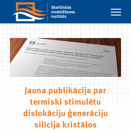
Jauna publikācija par
termiski stimulētu
dislokāciju ģenerāciju
silīcija kristālos