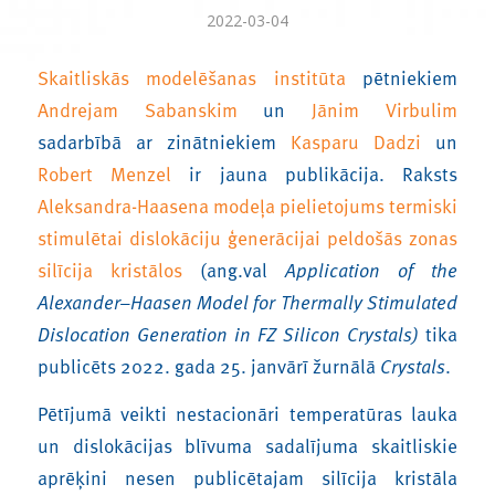
2022-03-04
Skaitliskās modelēšanas institūta
pētniekiem
Andrejam Sabanskim
un
Jānim Virbulim
sadarbībā ar zinātniekiem
Kasparu Dadzi
un
Robert Menzel
ir jauna publikācija. Raksts
Aleksandra-Haasena modeļa pielietojums termiski
stimulētai dislokāciju ģenerācijai peldošās zonas
silīcija kristālos
(ang.val
Application of the
Alexander–Haasen Model for Thermally Stimulated
Dislocation Generation in FZ Silicon Crystals)
tika
publicēts 2022. gada 25. janvārī žurnālā
Crystals
.
Pētījumā veikti nestacionāri temperatūras lauka
un dislokācijas blīvuma sadalījuma skaitliskie
aprēķini nesen publicētajam silīcija kristāla