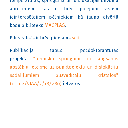
temperatūras, sprieguma un dislokācijas blīvuma
aprēķiniem, kas ir brīvi pieejami visiem
ieinteresētajiem pētniekiem kā jauna atvērtā
koda bibliotēka
MACPLAS
.
Pilns raksts ir brīvi pieejams
šeit
.
Publikācija tapusi pēcdoktorantūras
projekta
“Termisko spriegumu un augšanas
apstākļu ietekme uz punktdefektu un dislokāciju
sadalījumiem pusvadītāju kristālos”
(1.1.1.2/VIAA/2/18/280)
ietvaros.