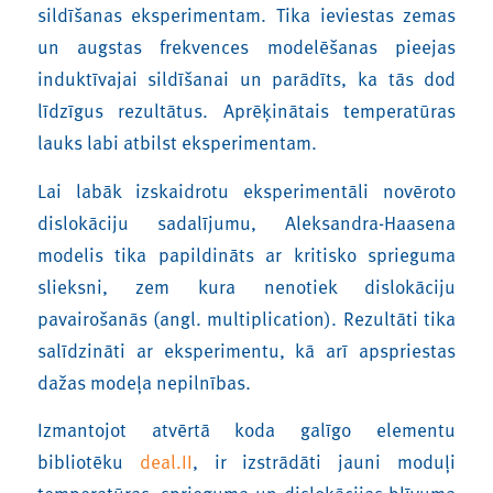
sildīšanas eksperimentam. Tika ieviestas zemas
un augstas frekvences modelēšanas pieejas
induktīvajai sildīšanai un parādīts, ka tās dod
līdzīgus rezultātus. Aprēķinātais temperatūras
lauks labi atbilst eksperimentam.
Lai labāk izskaidrotu eksperimentāli novēroto
dislokāciju sadalījumu, Aleksandra-Haasena
modelis tika papildināts ar kritisko sprieguma
slieksni, zem kura nenotiek dislokāciju
pavairošanās (angl. multiplication). Rezultāti tika
salīdzināti ar eksperimentu, kā arī apspriestas
dažas modeļa nepilnības.
Izmantojot atvērtā koda galīgo elementu
bibliotēku
deal.II
, ir izstrādāti jauni moduļi