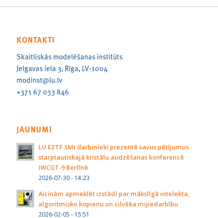
KONTAKTI
Skaitliskās modelēšanas institūts
Jelgavas iela 3, Rīga, LV-1004
modinst@lu.lv
+371 67 033 846
JAUNUMI
LU EZTF SMI darbinieki prezentē savus pētījumus
starptautiskajā kristālu audzēšanas konferencē
IWCGT-9 Berlīnē
2026-07-30 - 14:23
Aicinām apmeklēt izstādi par mākslīgā intelekta,
algoritmisko kopienu un cilvēka mijiedarbību
2026-02-05 - 15:51