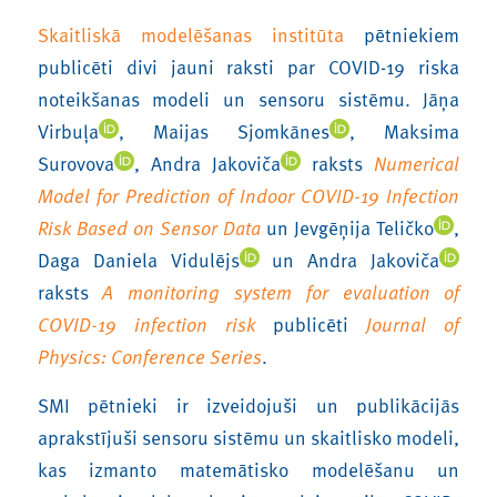
Skaitliskā modelēšanas institūta
pētniekiem
publicēti divi jauni raksti par COVID-19 riska
noteikšanas modeli un sensoru sistēmu. Jāņa
Virbuļa
, Maijas Sjomkānes
, Maksima
Surovova
, Andra Jakoviča
raksts
Numerical
Model for Prediction of Indoor COVID-19 Infection
Risk Based on Sensor Data
un Jevgēņija Teličko
,
Daga Daniela Vidulējs
un Andra Jakoviča
raksts
A monitoring system for evaluation of
COVID-19 infection risk
publicēti
Journal of
Physics: Conference Series
.
SMI pētnieki ir izveidojuši un publikācijās
aprakstījuši sensoru sistēmu un skaitlisko modeli,
kas izmanto matemātisko modelēšanu un