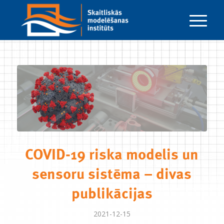
COVID-19 riska modelis un
sensoru sistēma – divas
publikācijas
2021-12-15