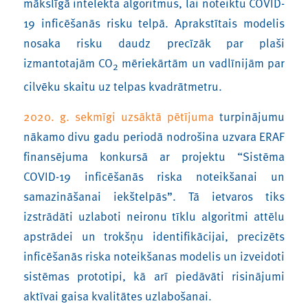
mākslīgā intelekta algoritmus, lai noteiktu COVID-
19 inficēšanās risku telpā. Aprakstītais modelis
nosaka risku daudz precīzāk par plaši
izmantotajām CO
mēriekārtām un vadlīnijām par
2
cilvēku skaitu uz telpas kvadrātmetru.
2020. g. sekmīgi uzsāktā pētījuma
turpinājumu
nākamo divu gadu periodā nodrošina uzvara ERAF
finansējuma konkursā ar projektu “Sistēma
COVID-19 inficēšanās riska noteikšanai un
samazināšanai iekštelpās”. Tā ietvaros tiks
izstrādāti uzlaboti neironu tīklu algoritmi attēlu
apstrādei un trokšņu identifikācijai, precizēts
inficēšanās riska noteikšanas modelis un izveidoti
sistēmas prototipi, kā arī piedāvāti risinājumi
aktīvai gaisa kvalitātes uzlabošanai.