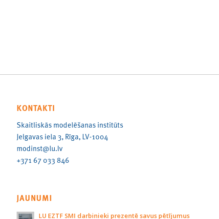
KONTAKTI
Skaitliskās modelēšanas institūts
Jelgavas iela 3, Rīga, LV-1004
modinst@lu.lv
+371 67 033 846
JAUNUMI
LU EZTF SMI darbinieki prezentē savus pētījumus