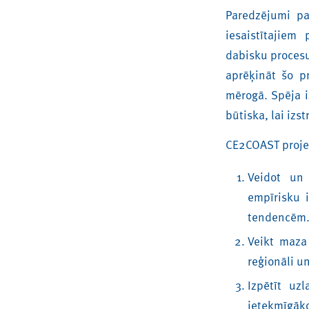
Paredzējumi pa
iesaistītajiem
dabisku procesu,
aprēķināt šo p
mērogā. Spēja i
būtiska, lai izs
CE2COAST projek
Veidot un 
empīrisku 
tendencēm
Veikt maza
reģionāli u
Izpētīt uz
ietekmīgāko