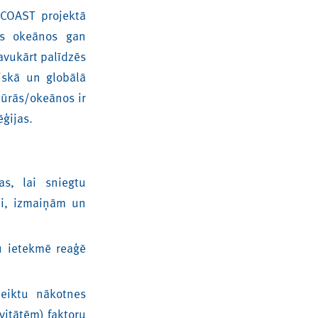
2COAST projektā
mas okeānos gan
savukārt palīdzēs
iskā un globālā
jūrās/okeānos ir
ēģijas.
s, lai sniegtu
li, izmaiņām un
u ietekmē reaģē
teiktu nākotnes
vitātēm) faktoru