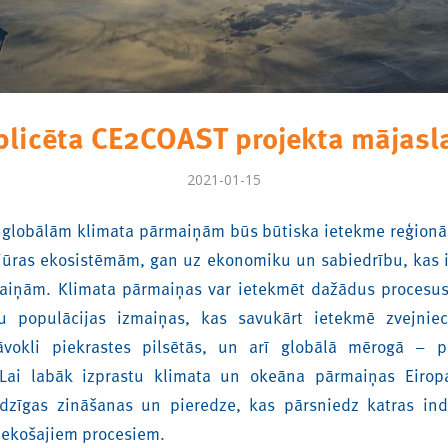
blicēta CE2COAST projekta mājasl
2021-01-15
 globālām klimata pārmaiņām būs būtiska ietekme reģionā
ūras ekosistēmām, gan uz ekonomiku un sabiedrību, kas i
aiņām. Klimata pārmaiņas var ietekmēt dažādus procesus
u populācijas izmaiņas, kas savukārt ietekmē zvejnie
vokli piekrastes pilsētās, un arī globālā mērogā – 
Lai labāk izprastu klimata un okeāna pārmaiņas Eiro
adzīgas zināšanas un pieredze, kas pārsniedz katras indi
tiekošajiem procesiem.