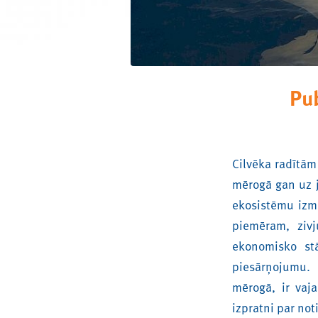
Pu
Cilvēka radītām
mērogā gan uz j
ekosistēmu izm
piemēram, zivj
ekonomisko stā
piesārņojumu. 
mērogā, ir vaj
izpratni par no