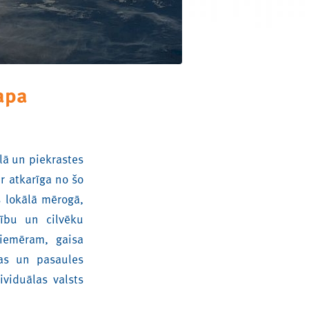
apa
lā un piekrastes
r atkarīga no šo
 lokālā mērogā,
cību un cilvēku
piemēram, gaisa
pas un pasaules
viduālas valsts