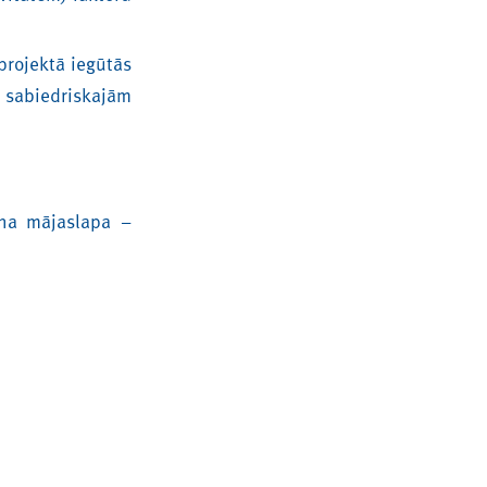
projektā iegūtās
 sabiedriskajām
una mājaslapa –