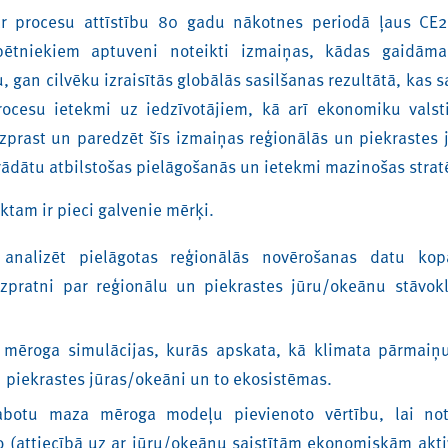
r procesu attīstību 80 gadu nākotnes periodā ļaus CE
 pētniekiem aptuveni noteikti izmaiņas, kādas gaidā
 gan cilvēku izraisītās globālās sasilšanas rezultātā, kas 
rocesu ietekmi uz iedzīvotājiem, kā arī ekonomiku valst
zprast un paredzēt šīs izmaiņas reģionālās un piekrastes 
trādātu atbilstošas pielāgošanās un ietekmi mazinošas strat
tam ir pieci galvenie mērķi.
analizēt pielāgotas reģionālās novērošanas datu kopa
izpratni par reģionālu un piekrastes jūru/okeānu stāvok
.
 mēroga simulācijas, kurās apskata, kā klimata pārmaiņ
n piekrastes jūras/okeāni un to ekosistēmas.
labotu maza mēroga modeļu pievienoto vērtību, lai no
 (attiecībā uz ar jūru/okeānu saistītām ekonomiskām akti