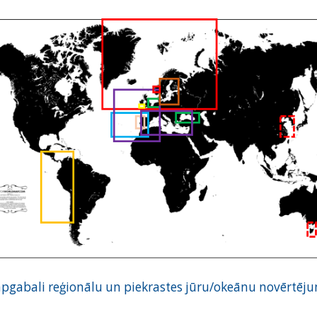
pgabali reģionālu un piekrastes jūru/okeānu novērtē