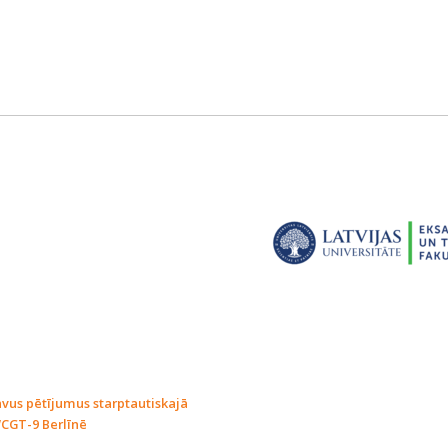
avus pētījumus starptautiskajā
WCGT-9 Berlīnē