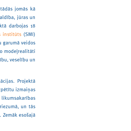
 tādās jomās kā
aldība, jūras un
ktā darbojas 18
 institūts
(SMI)
du garumā veidos
o modeļrealitāti
cību, veselību un
cijas. Projektā
zpētītu izmaiņas
 likumsakarības
griezumā, un tās
. Zemāk esošajā