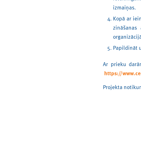
izmaiņas.
Kopā ar iei
zināšanas 
organizācij
Papildināt 
Ar prieku darā
https://www.c
Projekta notiku