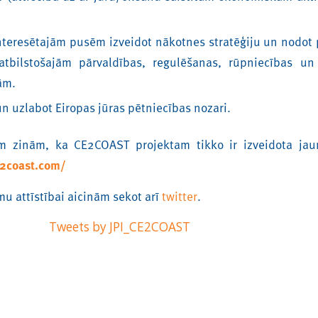
nteresētajām pusēm izveidot nākotnes stratēģiju un nodot 
atbilstošajām pārvaldības, regulēšanas, rūpniecības un
ām.
un uzlabot Eiropas jūras pētniecības nozari.
m zinām, ka CE2COAST projektam tikko ir izveidota ja
e2coast.com/
mu attīstībai aicinām sekot arī
twitter
.
Tweets by JPI_CE2COAST