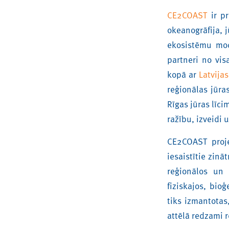
CE2COAST
ir pr
okeanogrāfija, 
ekosistēmu mod
partneri no vis
kopā ar
Latvija
reģionālas jūra
Rīgas jūras līci
ražību, izveidi 
CE2COAST proje
iesaistītie zin
reģionālos un 
fiziskajos, bio
tiks izmantota
attēlā redzami 