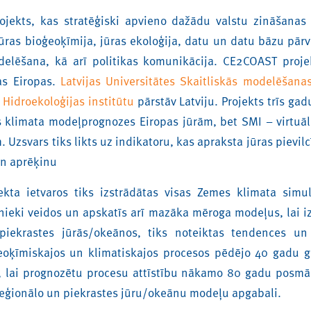
ojekts, kas stratēģiski apvieno dažādu valstu zināšanas
jūras bioģeoķīmija, jūras ekoloģija, datu un datu bāzu pārv
elēšana, kā arī politikas komunikācija. CE2COAST proje
as Eiropas.
Latvijas Universitātes Skaitliskās modelēšanas
s Hidroekoloģijas institūtu
pārstāv Latviju. Projekts trīs ga
s klimata modeļprognozes Eiropas jūrām, bet SMI – virtuāl
m. Uzsvars tiks likts uz indikatoru, kas apraksta jūras pievil
un aprēķinu
kta ietvaros tiks izstrādātas visas Zemes klimata simulā
ātnieki veidos un apskatīs arī mazāka mēroga modeļus, lai i
piekrastes jūrās/okeānos, tiks noteiktas tendences un
ģeoķīmiskajos un klimatiskajos procesos pēdējo 40 gadu 
s, lai prognozētu procesu attīstību nākamo 80 gadu posmā
reģionālo un piekrastes jūru/okeānu modeļu apgabali.