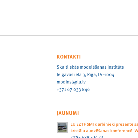
KONTAKTI
Skaitliskās modelēšanas institūts
Jelgavas iela 3, Rīga, LV-1004
modinst@lu.lv
+371 67 033 846
JAUNUMI
LU EZTF SMI darbinieki prezentē s
kristālu audzēšanas konferencē I
2026-07-30 - 14:23